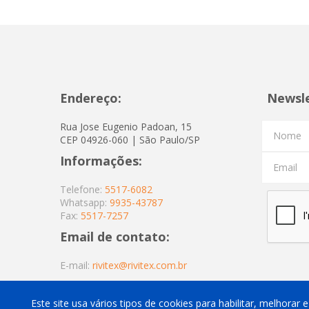
Endereço:
Newsl
Rua Jose Eugenio Padoan, 15
Nome
CEP 04926-060 | São Paulo/SP
Informações:
Email
Telefone:
5517-6082
Whatsapp:
9935-43787
Fax:
5517-7257
Email de contato:
E-mail:
rivitex@rivitex.com.br
Este site usa vários tipos de cookies para habilitar, melhorar