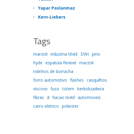
Yapar Paslanmaz
Kern-Liebers
Tags
marzoli
industria têxtil
DWI
pino
hyde
espatula flexível
marzoli
rolinhos de borracha
forro automotivo
flashes
casquilhos
viscose
fuso
totem
berkolizadeira
fibras
ã
fiacao textil
automoveis
carro eletrico
poliester