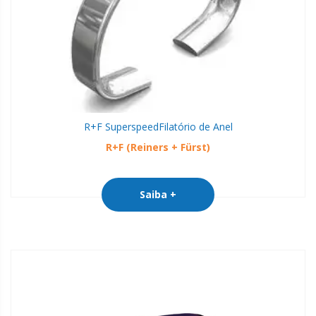
R+F Superspeed
Filatório de Anel
R+F (Reiners + Fürst)
Saiba +