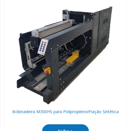
Bobinadeira M300HS para Polipropileno!
Fiação Sintética