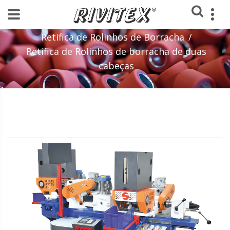
Home
Loja
Máquinas
Retifica de Rolinhos de Borracha
Retífica de Rolinhos de borracha de duas
cabeças