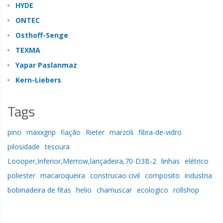
HYDE
ONTEC
Osthoff-Senge
TEXMA
Yapar Paslanmaz
Kern-Liebers
Tags
pino
maxxgrip
fiação
Rieter
marzoli
fibra-de-vidro
pilosidade
tesoura
Loooper,Inferior,Merrow,lançadeira,70-D3B-2
linhas
elétrico
poliester
macaroqueira
construcao civil
composito
industria
bobinadeira de fitas
helio
chamuscar
ecologico
rollshop