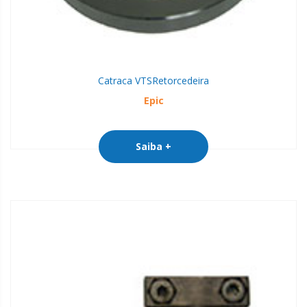
Catraca VTS
Retorcedeira
Epic
Saiba +