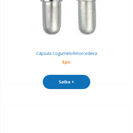
Cápsula Cogumelo
Retorcedeira
Epic
Saiba +