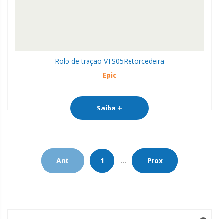
Rolo de tração VTS05
Retorcedeira
Epic
Saiba +
Ant
1
...
Prox