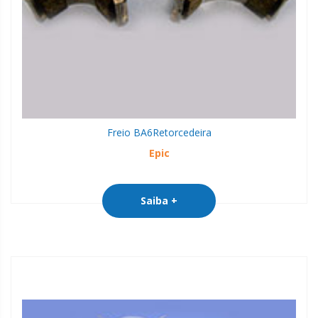
Freio BA6
Retorcedeira
Epic
Saiba +