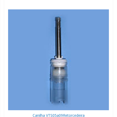
Canilha VTS05a09
Retorcedeira