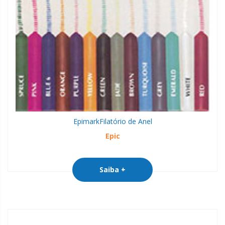
Epimark
Filatório de Anel
Epic
Saiba +