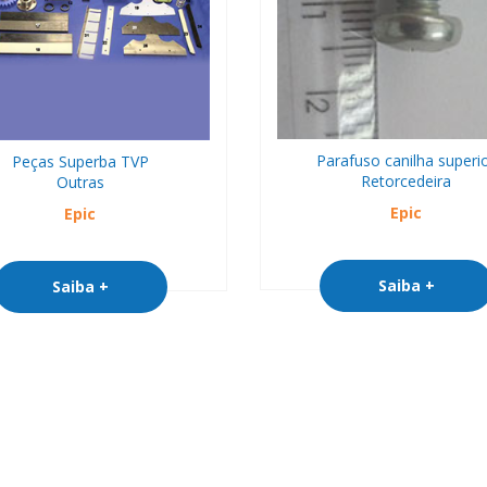
Parafuso canilha superi
Peças Superba TVP
Retorcedeira
Outras
Epic
Epic
Saiba +
Saiba +