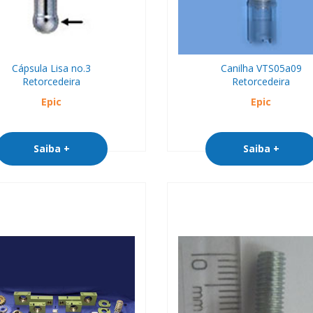
Cápsula Lisa no.3
Canilha VTS05a09
Retorcedeira
Retorcedeira
Epic
Epic
Saiba +
Saiba +