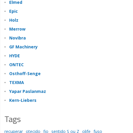
Elmed
Epic
Holz
Merrow
Novibra
GF Machinery
HYDE
ONTEC
Osthoff-Senge
TEXMA
Yapar Paslanmaz
Kern-Liebers
Tags
recuperar
otecido
fio
sentido S ou Z
olife
fuso