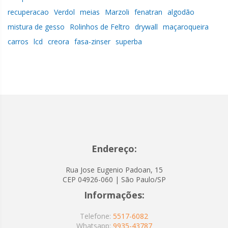
recuperacao
Verdol
meias
Marzoli
fenatran
algodão
mistura de gesso
Rolinhos de Feltro
drywall
maçaroqueira
carros
lcd
creora
fasa-zinser
superba
Endereço:
Rua Jose Eugenio Padoan, 15
CEP 04926-060 | São Paulo/SP
Informações:
Telefone:
5517-6082
Whatsapp:
9935-43787