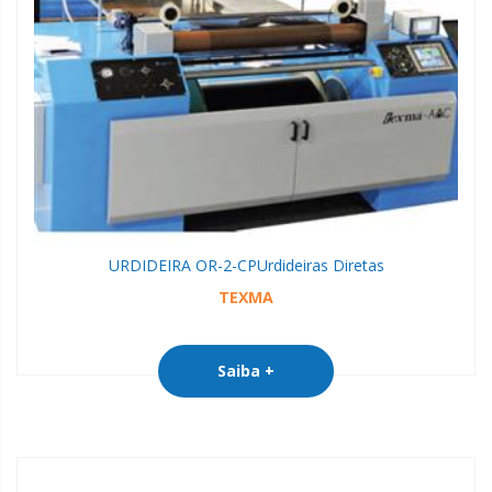
URDIDEIRA OR-2-CP
Urdideiras Diretas
TEXMA
Saiba +