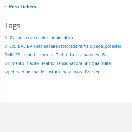
Kern-Liebers
Tags
ã
Zinser
retorcedeira
bobinadeira
VTS05,BA3,BA4,cableadeira,retorcedeira,freio,pedal,poliéster
RMK-2B
zanotti
correia
Turbo
trelas
paredes
Fiat
urdimento
fiacao
Matrix
tensionadora
insignia militar
tapetes
máquina de costura
parafusos
Bracker