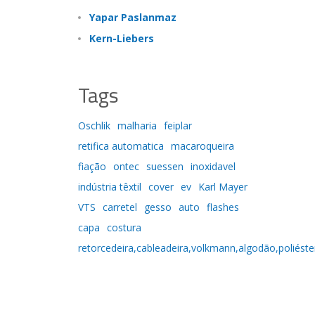
Yapar Paslanmaz
Kern-Liebers
Tags
Oschlik
malharia
feiplar
retifica automatica
macaroqueira
fiação
ontec
suessen
inoxidavel
indústria têxtil
cover
ev
Karl Mayer
VTS
carretel
gesso
auto
flashes
capa
costura
retorcedeira,cableadeira,volkmann,algodão,poliéste