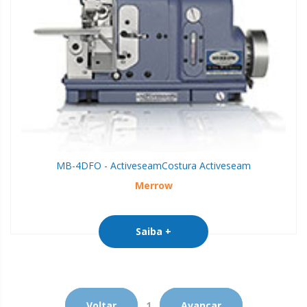
MB-4DFO - Activeseam
Costura Activeseam
Merrow
Saiba +
Voltar
1
Avançar