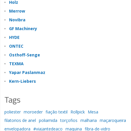
Holz
Merrow
Novibra
GF Machinery
HYDE
ONTEC
Osthoff-Senge
TEXMA
Yapar Paslanmaz
Kern-Liebers
Tags
poliester
moroeder
fiação textil
Rollpick
Mesa
filatorios de anel
poliamida
torçofios
malharia
maçaroqueira
envelopadora
#viajantedeaco
maquina
fibra-de-vidro