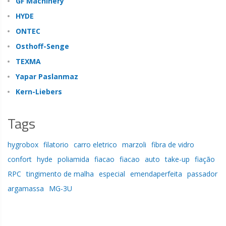
GF Machinery
HYDE
ONTEC
Osthoff-Senge
TEXMA
Yapar Paslanmaz
Kern-Liebers
Tags
hygrobox
filatorio
carro eletrico
marzoli
fibra de vidro
confort
hyde
poliamida
fiacao
fiacao
auto
take-up
fiação
RPC
tingimento de malha
especial
emendaperfeita
passador
argamassa
MG-3U