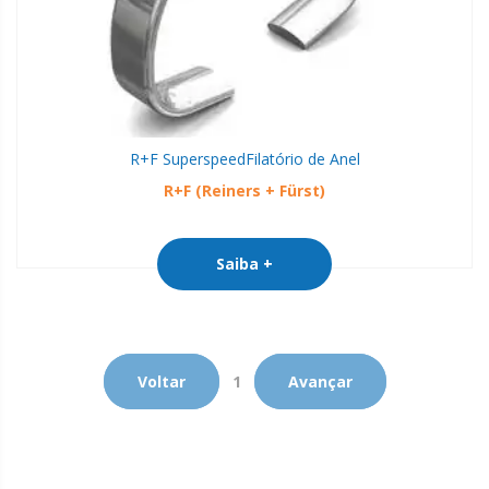
R+F Superspeed
Filatório de Anel
R+F (Reiners + Fürst)
Saiba +
Voltar
1
Avançar