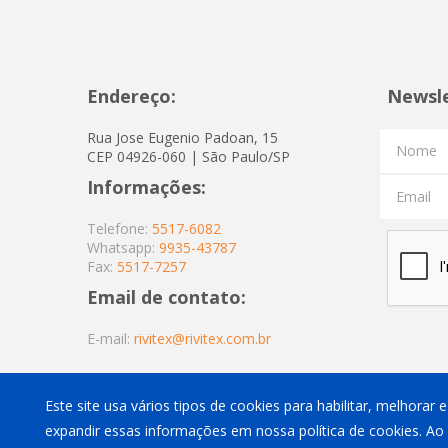
Endereço:
Newsl
Rua Jose Eugenio Padoan, 15
Nome
CEP 04926-060 | São Paulo/SP
Informações:
Email
Telefone:
5517-6082
Whatsapp:
9935-43787
Fax:
5517-7257
Email de contato:
E-mail:
rivitex@rivitex.com.br
Este site usa vários tipos de cookies para habilitar, melhorar
expandir essas informações em nossa política de cookies. Ao