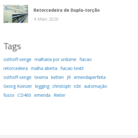
Retorcedeira de Dupla-torção
4 Maio 2026
Tags
osthoff-senge
malharia por urdume
fiacao
retorcedeira
malha aberta
fiacao textil
osthoff-senge
texima
ketten
JR
emendaperfeita
Georg Koinzer
legging
christoph
icbt
automação
fusos
CD460
emenda
Rieter