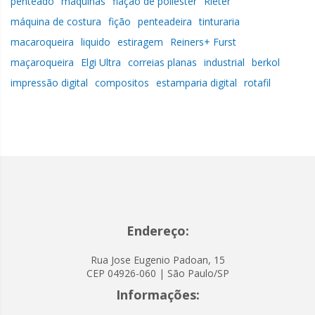
penteado
máquinas
fiação de poliéster
Rieter
máquina de costura
fição
penteadeira
tinturaria
macaroqueira
liquido
estiragem
Reiners+ Furst
maçaroqueira
Elgi Ultra
correias planas
industrial
berkol
impressão digital
compositos
estamparia digital
rotafil
Endereço:
Rua Jose Eugenio Padoan, 15
CEP 04926-060 | São Paulo/SP
Informações: