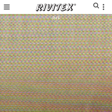
Home
Blog
Sobre Peças
NOVO Anel Turbo
R+F