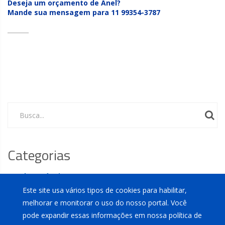
Deseja um orçamento de Anel?
Mande sua mensagem para 11 99354-3787
_______
Busca...
Categorias
Sobre Máquinas
Este site usa vários tipos de cookies para habilitar,
Sobre Peças
melhorar e monitorar o uso do nosso portal. Você
Eventos
pode expandir essas informações em nossa política de