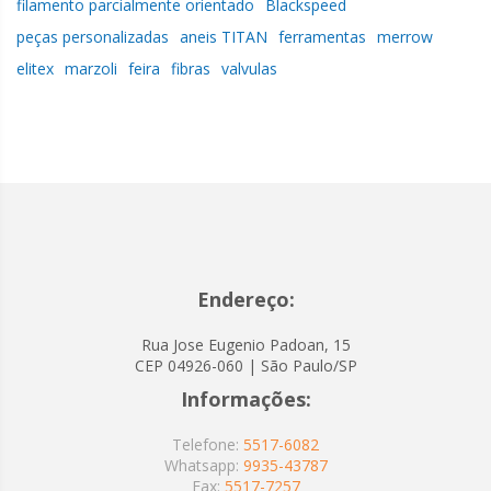
filamento parcialmente orientado
Blackspeed
peças personalizadas
aneis TITAN
ferramentas
merrow
elitex
marzoli
feira
fibras
valvulas
Endereço:
Rua Jose Eugenio Padoan, 15
CEP 04926-060 | São Paulo/SP
Informações:
Telefone:
5517-6082
Whatsapp:
9935-43787
Fax:
5517-7257