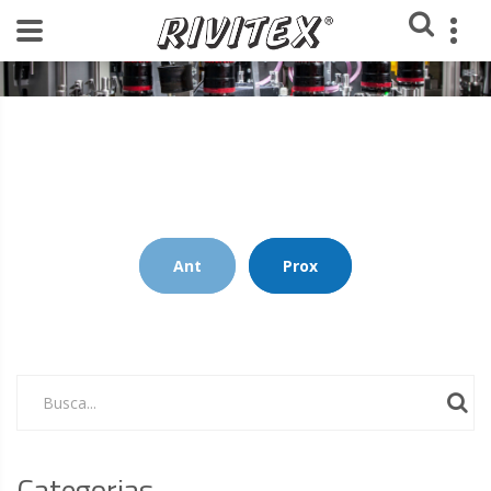
Home
Blog Rivitex
Ant
Prox
Busca...
Categorias