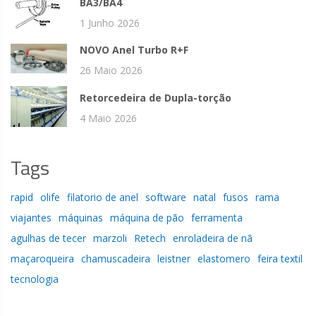
BA3/BA4
1 Junho 2026
NOVO Anel Turbo R+F
26 Maio 2026
Retorcedeira de Dupla-torção
4 Maio 2026
Tags
rapid
olife
filatorio de anel
software
natal
fusos
rama
viajantes
máquinas
máquina de pão
ferramenta
agulhas de tecer
marzoli
Retech
enroladeira de nã
maçaroqueira
chamuscadeira
leistner
elastomero
feira textil
tecnologia