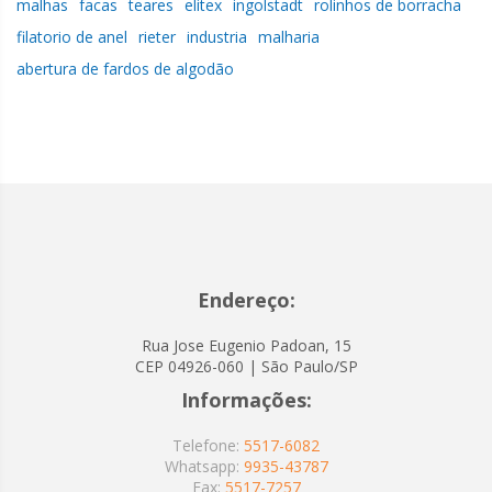
malhas
facas
teares
elitex
ingolstadt
rolinhos de borracha
filatorio de anel
rieter
industria
malharia
abertura de fardos de algodão
Endereço:
Rua Jose Eugenio Padoan, 15
CEP 04926-060 | São Paulo/SP
Informações:
Telefone:
5517-6082
Whatsapp:
9935-43787
Fax:
5517-7257