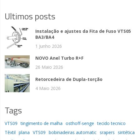
Ultimos posts
Instalação e ajustes da Fita de Fuso VTS05
BA3/BA4
1 Junho 2026
NOVO Anel Turbo R+F
26 Maio 2026
Retorcedeira de Dupla-torção
4 Maio 2026
Tags
VTS09
tingimento de malha
osthoff-senge
tecido tecnico
Têxtil
plana
VTS09
bobinadeiras automatic
srapers
sintética