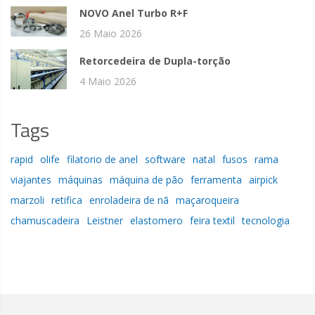
NOVO Anel Turbo R+F
26 Maio 2026
Retorcedeira de Dupla-torção
4 Maio 2026
Tags
rapid
olife
filatorio de anel
software
natal
fusos
rama
viajantes
máquinas
máquina de pão
ferramenta
airpick
marzoli
retifica
enroladeira de nã
maçaroqueira
chamuscadeira
Leistner
elastomero
feira textil
tecnologia