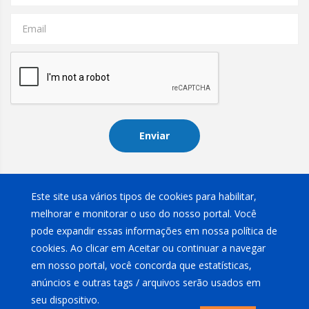
Email
Enviar
Instagram
Este site usa vários tipos de cookies para habilitar,
melhorar e monitorar o uso do nosso portal. Você
pode expandir essas informações em nossa política de
cookies. Ao clicar em Aceitar ou continuar a navegar
em nosso portal, você concorda que estatísticas,
anúncios e outras tags / arquivos serão usados em
Rivitex Com. Imp. e Exp. Ltda
2026
.
Política de privacidade
seu dispositivo.