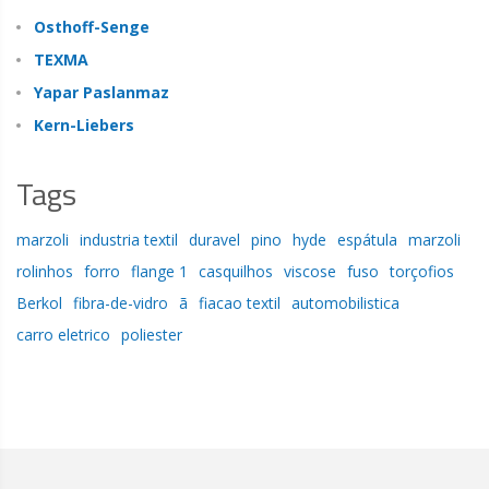
Osthoff-Senge
TEXMA
Yapar Paslanmaz
Kern-Liebers
Tags
marzoli
industria textil
duravel
pino
hyde
espátula
marzoli
rolinhos
forro
flange 1
casquilhos
viscose
fuso
torçofios
Berkol
fibra-de-vidro
ã
fiacao textil
automobilistica
carro eletrico
poliester