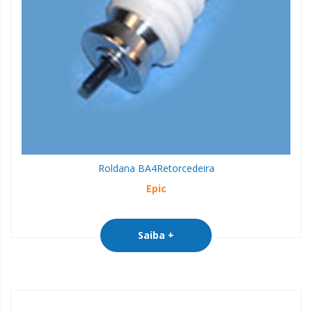
Roldana BA4
Retorcedeira
Epic
Saiba +