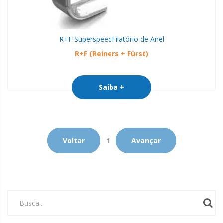
R+F Superspeed
Filatório de Anel
R+F (Reiners + Fürst)
Saiba +
Voltar
1
Avançar
Busca...