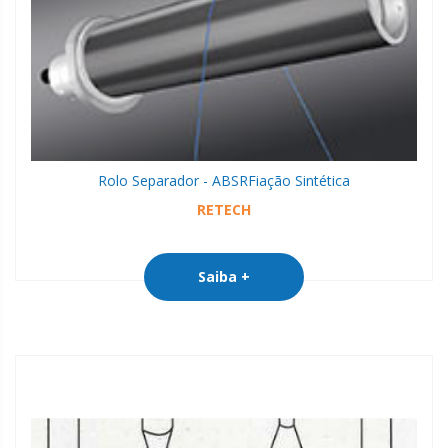
Rolo Separador - ABSR
Fiação Sintética
RETECH
Saiba +