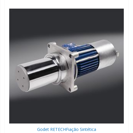
Godet RETECH
Fiação Sintética