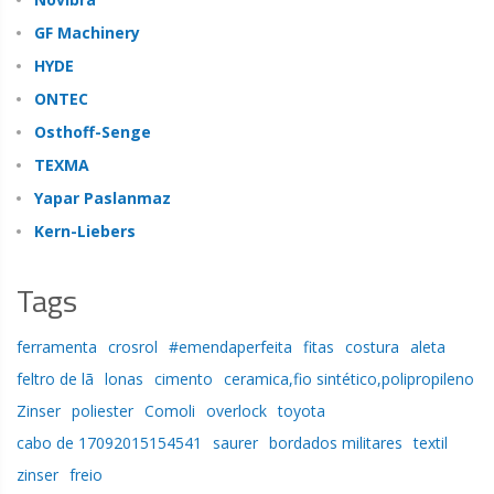
GF Machinery
HYDE
ONTEC
Osthoff-Senge
TEXMA
Yapar Paslanmaz
Kern-Liebers
Tags
ferramenta
crosrol
#emendaperfeita
fitas
costura
aleta
feltro de lã
lonas
cimento
ceramica,fio sintético,polipropileno
Zinser
poliester
Comoli
overlock
toyota
cabo de 17092015154541
saurer
bordados militares
textil
zinser
freio