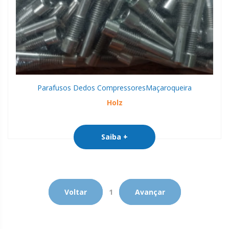
Parafusos Dedos Compressores
Maçaroqueira
Holz
Saiba +
Voltar
1
Avançar