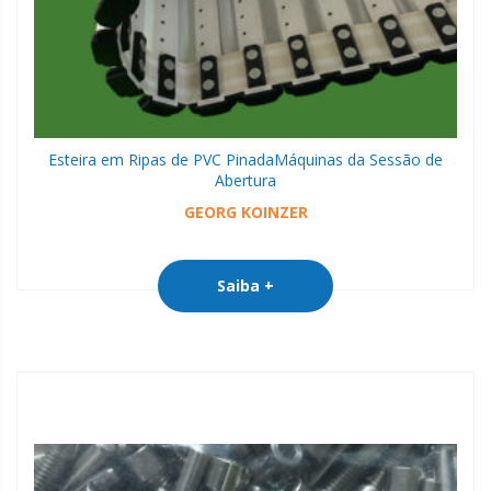
Esteira em Ripas de PVC Pinada
Máquinas da Sessão de
Abertura
GEORG KOINZER
Saiba +