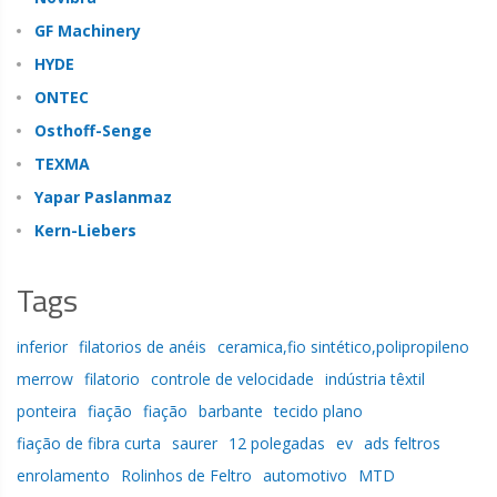
GF Machinery
HYDE
ONTEC
Osthoff-Senge
TEXMA
Yapar Paslanmaz
Kern-Liebers
Tags
inferior
filatorios de anéis
ceramica,fio sintético,polipropileno
merrow
filatorio
controle de velocidade
indústria têxtil
ponteira
fiação
fiação
barbante
tecido plano
fiação de fibra curta
saurer
12 polegadas
ev
ads feltros
enrolamento
Rolinhos de Feltro
automotivo
MTD