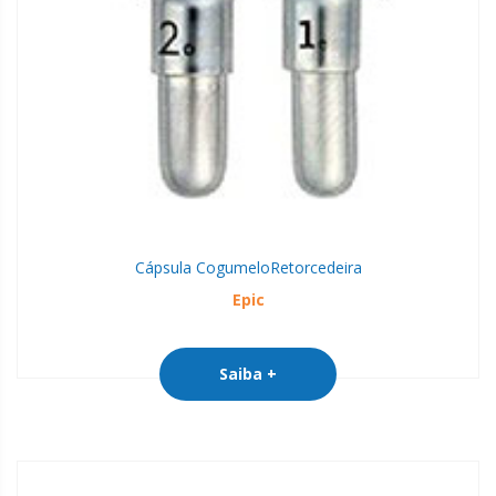
Cápsula Cogumelo
Retorcedeira
Epic
Saiba +