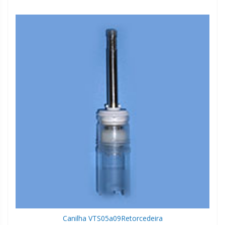
Canilha VTS05a09
Retorcedeira