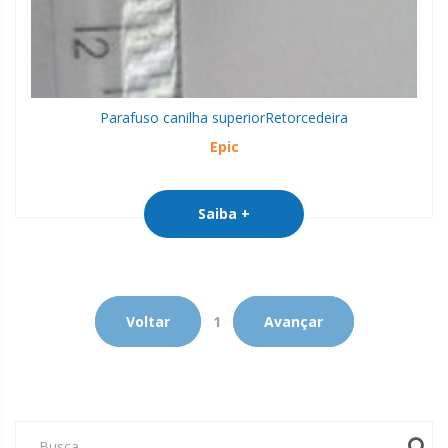
Parafuso canilha superior
Retorcedeira
Epic
Saiba +
Voltar
1
Avançar
Busca...