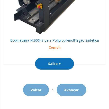
Bobinadeira M300HS para Polipropileno!
Fiação Sintética
Comoli
Saiba +
Voltar
1
Avançar