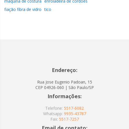
máquina de costura
enroladeira de cordões
fiação fibra de vidro
tico
Endereço:
Rua Jose Eugenio Padoan, 15
CEP 04926-060 | São Paulo/SP
Informações:
Telefone:
5517-6082
Whatsapp:
9935-43787
Fax:
5517-7257
Email de contato: