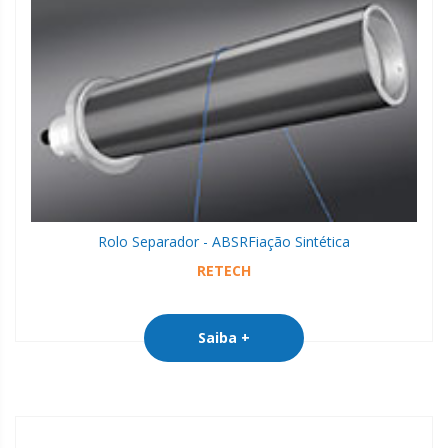
Rolo Separador - ABSR
Fiação Sintética
RETECH
Saiba +