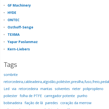
GF Machinery
HYDE
ONTEC
Osthoff-Senge
TEXMA
Yapar Paslanmaz
Kern-Liebers
Tags
sombrite
retorcedeira,cableadeira,algodão,poliéster,presilha,fuso,freio,peda
Led
via
retorcedeira
mantas
solventes
rieter
polipropileno
poliester
folha de PTFE
carregador potente
punho
bobinadeira
fiação de lã
paredes
coração da merrow