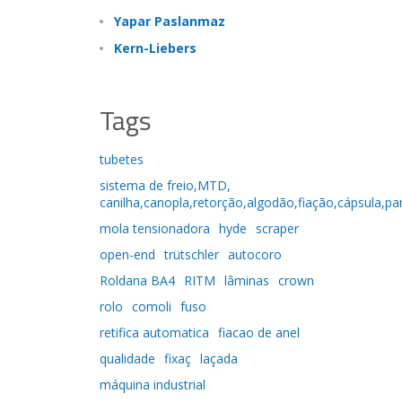
Yapar Paslanmaz
Kern-Liebers
Tags
tubetes
sistema de freio,MTD,
canilha,canopla,retorção,algodão,fiação,cápsula,pa
mola tensionadora
hyde
scraper
open-end
trütschler
autocoro
Roldana BA4
RITM
lâminas
crown
rolo
comoli
fuso
retifica automatica
fiacao de anel
qualidade
fixaç
laçada
máquina industrial