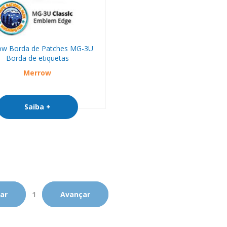
ow Borda de Patches MG-3U
Borda de etiquetas
Merrow
Saiba +
ar
1
Avançar