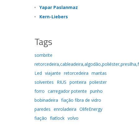
Yapar Paslanmaz
Kern-Liebers
Tags
sombrite
retorcedeira,cableadeira,algodão,poliéster,presilha,
Led
viajante
retorcedeira
mantas
solventes
RIUS
ponteira
poliester
forro
carregador potente
punho
bobinadeira
fiação fibra de vidro
paredes
enroladeira
OlifeEnergy
fiação
flatlock
volvo