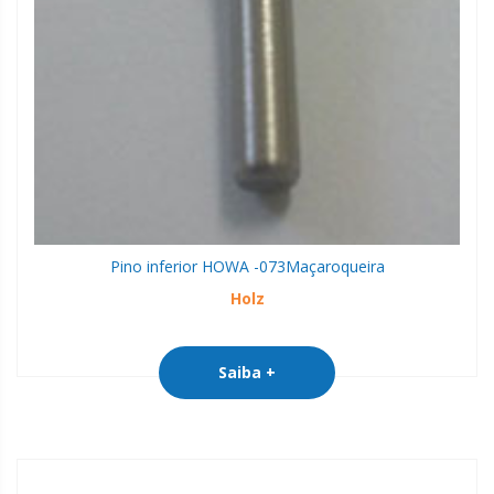
Pino inferior HOWA -073
Maçaroqueira
Holz
Saiba +