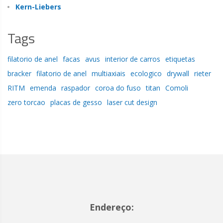
Kern-Liebers
Tags
filatorio de anel
facas
avus
interior de carros
etiquetas
bracker
filatorio de anel
multiaxiais
ecologico
drywall
rieter
RITM
emenda
raspador
coroa do fuso
titan
Comoli
zero torcao
placas de gesso
laser cut design
Endereço: