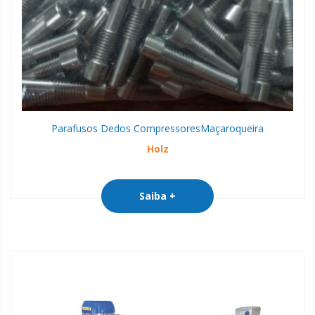
Parafusos Dedos Compressores
Maçaroqueira
Holz
Saiba +