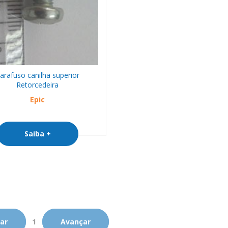
arafuso canilha superior
Retorcedeira
Epic
Saiba +
ar
1
Avançar