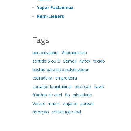
Yapar Paslanmaz
Kern-Liebers
Tags
bercolizadeira
#fibradevidro
sentido S ou Z
Comoli
rivitex
tecido
bastão para bico pulverizador
estiradeira
empreiteira
cortador longitudinal
retorção
hawk
filatório de anel
fio
pilosidade
Vortex
matrix
viajante
parede
retorção
construção civil