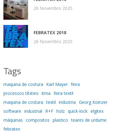
26 Novembro 2025
FEBRATEX 2018
26 Novembro 2025
Tags
maquina de costura
Karl Mayer
feira
processos têxteis
itma
feira textil
maquina de costura
textil
industria
Georg Koinzer
software
industrial
R+F
holz
quick-lock
elgitex
máquinas
compositos
plastico
teares de urdume
febratex