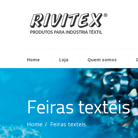
Home
Loja
Quem somos
Feiras texteis
Home
Feiras texteis