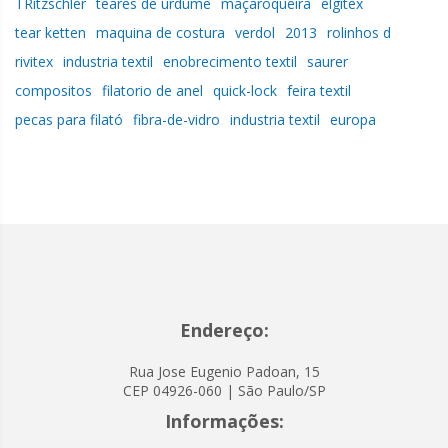
TRitzschler
teares de urdume
maçaroqueira
elgitex
tear ketten
maquina de costura
verdol
2013
rolinhos d
rivitex
industria textil
enobrecimento textil
saurer
compositos
filatorio de anel
quick-lock
feira textil
pecas para filató
fibra-de-vidro
industria textil
europa
Endereço:
Rua Jose Eugenio Padoan, 15
CEP 04926-060 | São Paulo/SP
Informações: