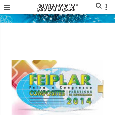
Home
Feiras texteis