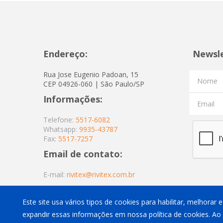
Endereço:
Newsl
Rua Jose Eugenio Padoan, 15
Nome
CEP 04926-060 | São Paulo/SP
Informações:
Email
Telefone:
5517-6082
Whatsapp:
9935-43787
Fax:
5517-7257
Email de contato:
E-mail:
rivitex@rivitex.com.br
Este site usa vários tipos de cookies para habilitar, melhorar
expandir essas informações em nossa política de cookies. Ao