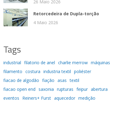
26 Maio 2026
Retorcedeira de Dupla-torção
4 Maio 2026
Tags
industrial
filatorio de anel
charlie merrow
máquinas
filamento
costura
industria textil
poliéster
fiacao de algodão
fiação
asas
textil
fiacao open end
saxonia
rupturas
feipur
abertura
eventos
Reiners+ Furst
aquecedor
medição