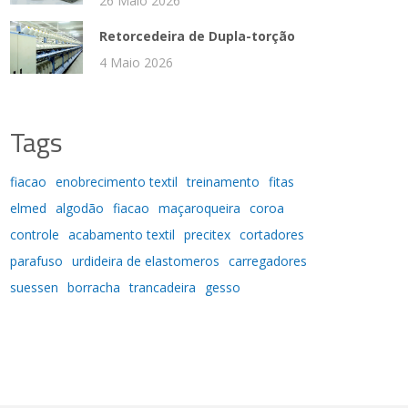
26 Maio 2026
Retorcedeira de Dupla-torção
4 Maio 2026
Tags
fiacao
enobrecimento textil
treinamento
fitas
elmed
algodão
fiacao
maçaroqueira
coroa
controle
acabamento textil
precitex
cortadores
parafuso
urdideira de elastomeros
carregadores
suessen
borracha
trancadeira
gesso