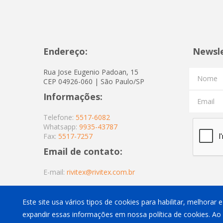
Endereço:
Newsl
Rua Jose Eugenio Padoan, 15
Nome
CEP 04926-060 | São Paulo/SP
Informações:
Email
Telefone:
5517-6082
Whatsapp:
9935-43787
Fax:
5517-7257
Email de contato:
E-mail:
rivitex@rivitex.com.br
Este site usa vários tipos de cookies para habilitar, melhorar
expandir essas informações em nossa política de cookies. Ao