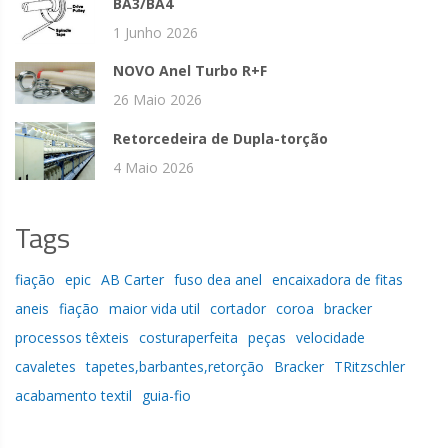
BA3/BA4
1 Junho 2026
NOVO Anel Turbo R+F
26 Maio 2026
Retorcedeira de Dupla-torção
4 Maio 2026
Tags
fiação
epic
AB Carter
fuso dea anel
encaixadora de fitas
aneis
fiação
maior vida util
cortador
coroa
bracker
processos têxteis
costuraperfeita
peças
velocidade
cavaletes
tapetes,barbantes,retorção
Bracker
TRitzschler
acabamento textil
guia-fio