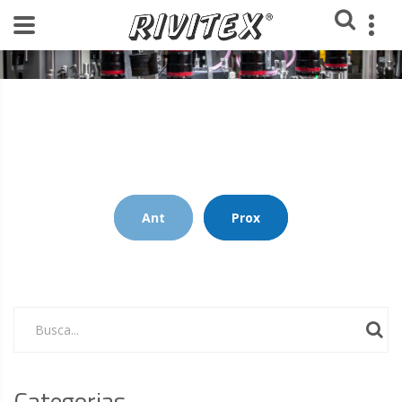
Home
Blog Rivitex
Ant
Prox
Busca...
Categorias