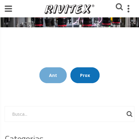
Home
Blog Rivitex
Ant
Prox
Busca...
Categorias