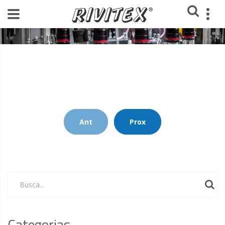
Home
Blog Rivitex
Ant
Prox
Busca...
Categorias