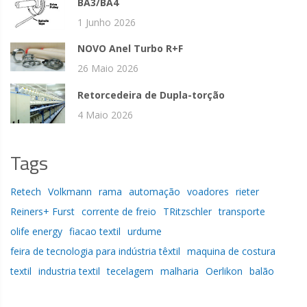
BA3/BA4
1 Junho 2026
NOVO Anel Turbo R+F
26 Maio 2026
Retorcedeira de Dupla-torção
4 Maio 2026
Tags
Retech
Volkmann
rama
automação
voadores
rieter
Reiners+ Furst
corrente de freio
TRitzschler
transporte
olife energy
fiacao textil
urdume
feira de tecnologia para indústria têxtil
maquina de costura
textil
industria textil
tecelagem
malharia
Oerlikon
balão