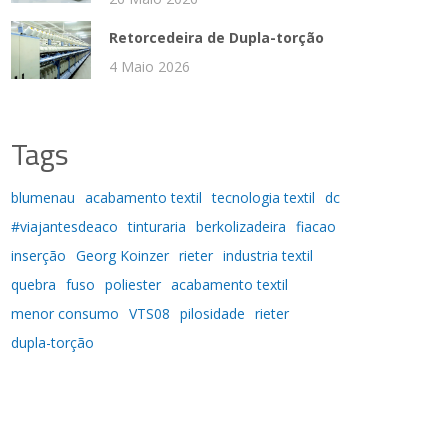
Retorcedeira de Dupla-torção
4 Maio 2026
Tags
blumenau
acabamento textil
tecnologia textil
dc
#viajantesdeaco
tinturaria
berkolizadeira
fiacao
inserção
Georg Koinzer
rieter
industria textil
quebra
fuso
poliester
acabamento textil
menor consumo
VTS08
pilosidade
rieter
dupla-torção