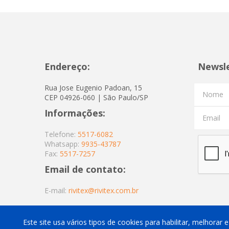
Endereço:
Newsl
Rua Jose Eugenio Padoan, 15
Nome
CEP 04926-060 | São Paulo/SP
Informações:
Email
Telefone:
5517-6082
Whatsapp:
9935-43787
Fax:
5517-7257
Email de contato:
E-mail:
rivitex@rivitex.com.br
Este site usa vários tipos de cookies para habilitar, melhorar