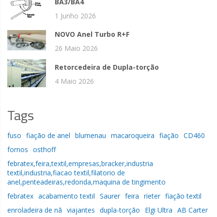
BA3/BA4
1 Junho 2026
NOVO Anel Turbo R+F
26 Maio 2026
Retorcedeira de Dupla-torção
4 Maio 2026
Tags
fuso
fiação de anel
blumenau
macaroqueira
fiação
CD460
fornos
osthoff
febratex,feira,textil,empresas,bracker,industria
textil,industria,fiacao textil,filatorio de
anel,penteadeiras,redonda,maquina de tingimento
febratex
acabamento textil
Saurer
feira
rieter
fiação textil
enroladeira de nã
viajantes
dupla-torção
Elgi Ultra
AB Carter