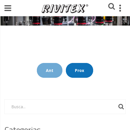
Home
Blog Rivitex
Ant
Prox
Busca...
Categorias