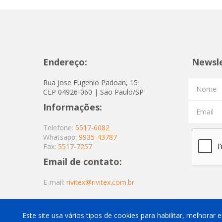
Endereço:
Newsl
Rua Jose Eugenio Padoan, 15
Nome
CEP 04926-060 | São Paulo/SP
Informações:
Email
Telefone:
5517-6082
Whatsapp:
9935-43787
Fax:
5517-7257
Email de contato:
E-mail:
rivitex@rivitex.com.br
Este site usa vários tipos de cookies para habilitar, melhorar