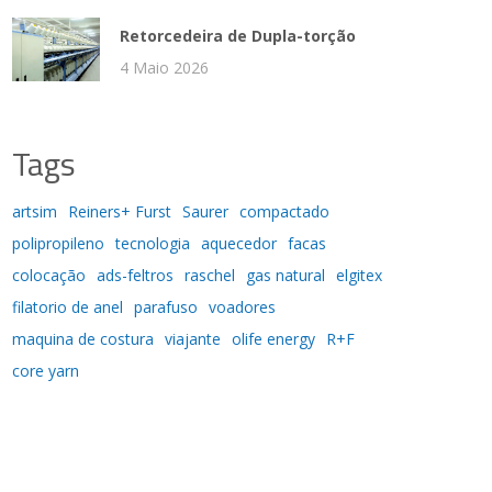
Retorcedeira de Dupla-torção
4 Maio 2026
Tags
artsim
Reiners+ Furst
Saurer
compactado
polipropileno
tecnologia
aquecedor
facas
colocação
ads-feltros
raschel
gas natural
elgitex
filatorio de anel
parafuso
voadores
maquina de costura
viajante
olife energy
R+F
core yarn