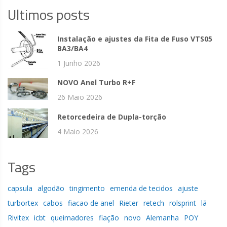
Ultimos posts
Instalação e ajustes da Fita de Fuso VTS05
BA3/BA4
1 Junho 2026
NOVO Anel Turbo R+F
26 Maio 2026
Retorcedeira de Dupla-torção
4 Maio 2026
Tags
capsula
algodão
tingimento
emenda de tecidos
ajuste
turbortex
cabos
fiacao de anel
Rieter
retech
rolsprint
lã
Rivitex
icbt
queimadores
fiação
novo
Alemanha
POY