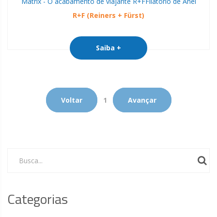
Matrix - O acabamento de viajante R+F
Filatório de Anel
R+F (Reiners + Fürst)
Saiba +
Voltar
1
Avançar
Busca...
Categorias