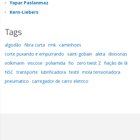
Yapar Paslanmaz
Kern-Liebers
Tags
algodão
fibra curta
rmk
caminhoes
corte puxando e empurrando
saint-gobain
aleta
divisorias
volkmann
viscose
poliamida
fio
zero twist Z
fiação de lã
NSC
transporte
lubrificadora
textil
mola tensionadora
pneumatico
carregador de carro eletrico