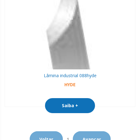
Lâmina industrial 088
hyde
HYDE
Saiba +
Voltar
1
Avançar