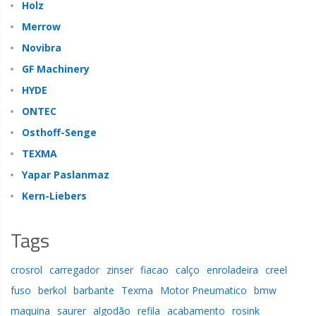
Holz
Merrow
Novibra
GF Machinery
HYDE
ONTEC
Osthoff-Senge
TEXMA
Yapar Paslanmaz
Kern-Liebers
Tags
crosrol
carregador
zinser
fiacao
calço
enroladeira
creel
fuso
berkol
barbante
Texma
Motor Pneumatico
bmw
maquina
saurer
algodão
refila
acabamento
rosink