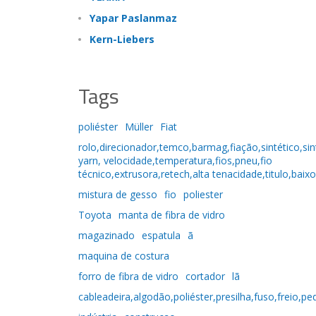
Yapar Paslanmaz
Kern-Liebers
Tags
poliéster
Müller
Fiat
rolo,direcionador,temco,barmag,fiação,sintético,sint
yarn, velocidade,temperatura,fios,pneu,fio
técnico,extrusora,retech,alta tenacidade,titulo,baixo
mistura de gesso
fio
poliester
Toyota
manta de fibra de vidro
magazinado
espatula
ã
maquina de costura
forro de fibra de vidro
cortador
lã
cableadeira,algodão,poliéster,presilha,fuso,freio,pe