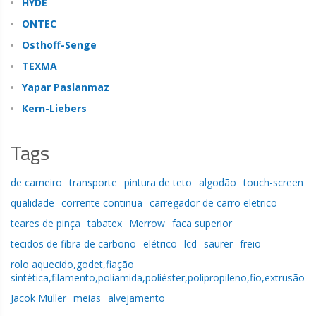
HYDE
ONTEC
Osthoff-Senge
TEXMA
Yapar Paslanmaz
Kern-Liebers
Tags
de carneiro
transporte
pintura de teto
algodão
touch-screen
qualidade
corrente continua
carregador de carro eletrico
teares de pinça
tabatex
Merrow
faca superior
tecidos de fibra de carbono
elétrico
lcd
saurer
freio
rolo aquecido,godet,fiação
sintética,filamento,poliamida,poliéster,polipropileno,fio,extrusão
Jacok Müller
meias
alvejamento