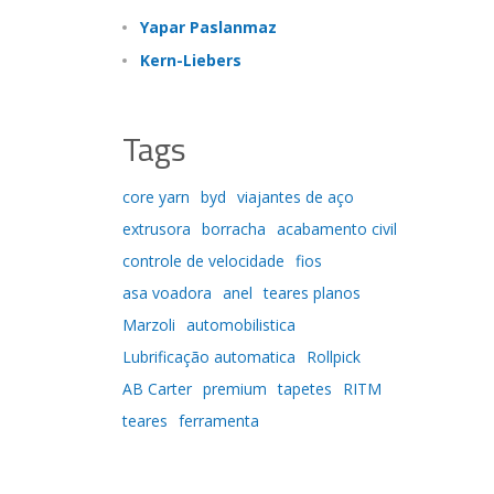
Yapar Paslanmaz
Kern-Liebers
Tags
core yarn
byd
viajantes de aço
extrusora
borracha
acabamento civil
controle de velocidade
fios
asa voadora
anel
teares planos
Marzoli
automobilistica
Lubrificação automatica
Rollpick
AB Carter
premium
tapetes
RITM
teares
ferramenta