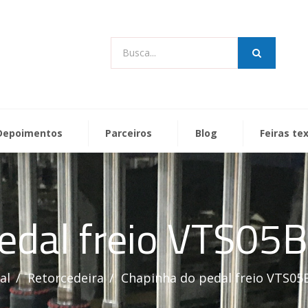
Busca...
Depoimentos
Parceiros
Blog
Feiras te
edal freio VTS05
al
Retorcedeira
Chapinha do pedal freio VTS05