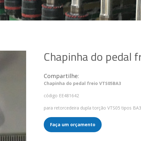
Chapinha do pedal 
Compartilhe:
Chapinha do pedal freio VTS05BA3
código EE481642
para retorcedeira dupla torção VTS05 tipos BA
Faça um orçamento