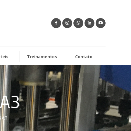
xteis
Treinamentos
Contato
BA3
BA3