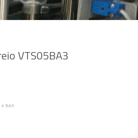
freio VTS05BA3
3 e BA4