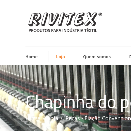
Home
Loja
Quem somos
Chapinha do p
Home
Loja
Peças - Fiação Convencion