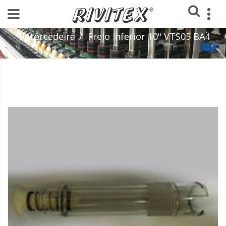
Home
Loja
Peças - Fiação Convencional
Retorcedeira
Freio Inferior 10" VTS05 BA4