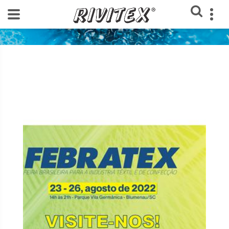
Home
Feiras texteis