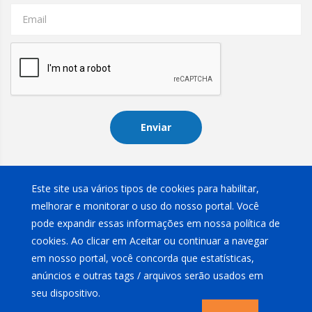
Email
Enviar
Instagram
Este site usa vários tipos de cookies para habilitar,
melhorar e monitorar o uso do nosso portal. Você
pode expandir essas informações em nossa política de
cookies. Ao clicar em Aceitar ou continuar a navegar
em nosso portal, você concorda que estatísticas,
anúncios e outras tags / arquivos serão usados em
Rivitex Com. Imp. e Exp. Ltda
2026
.
Política de privacidade
seu dispositivo.