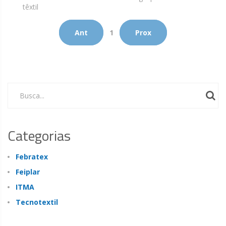
têxtil
Ant
1
Prox
Busca...
Categorias
Febratex
Feiplar
ITMA
Tecnotextil