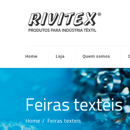
Home
Loja
Quem somos
Feiras texteis
Home
Feiras texteis