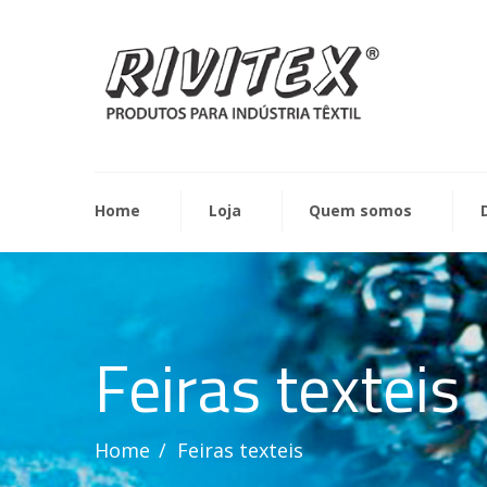
Home
Loja
Quem somos
Feiras texteis
Home
Feiras texteis