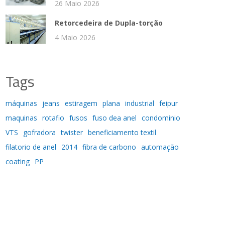
26 Maio 2026
Retorcedeira de Dupla-torção
4 Maio 2026
Tags
máquinas
jeans
estiragem
plana
industrial
feipur
maquinas
rotafio
fusos
fuso dea anel
condominio
VTS
gofradora
twister
beneficiamento textil
filatorio de anel
2014
fibra de carbono
automação
coating
PP