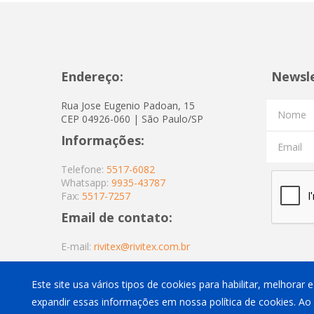
Endereço:
Newsl
Rua Jose Eugenio Padoan, 15
Nome
CEP 04926-060 | São Paulo/SP
Informações:
Email
Telefone:
5517-6082
Whatsapp:
9935-43787
Fax:
5517-7257
Email de contato:
E-mail:
rivitex@rivitex.com.br
Este site usa vários tipos de cookies para habilitar, melhorar
expandir essas informações em nossa política de cookies. Ao